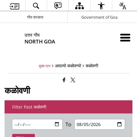
गोंय सरकार
Government of Goa
उत्तर गोंय
NORTH GOA
आदल्यो कळोवण्यो
कळोवणी
मुख्य पान
कळोवणी
Filter Past कळोवणी
To