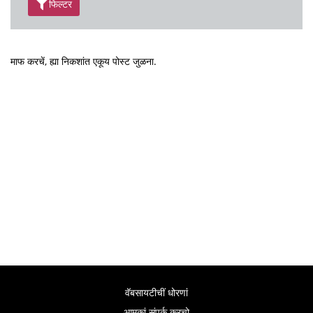
फिल्टर
माफ करचें, ह्या निकशांत एकूय पोस्ट जुळना.
वॅबसायटीचीं धोरणां
आमकां संपर्क करचो